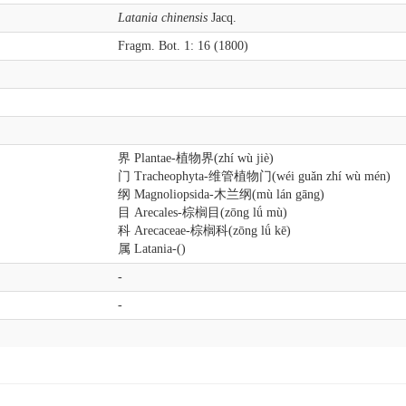
Latania chinensis
Jacq.
Fragm. Bot. 1: 16 (1800)
界 Plantae-植物界(zhí wù jiè)
门 Tracheophyta-维管植物门(wéi guǎn zhí wù mén)
纲 Magnoliopsida-木兰纲(mù lán gāng)
目 Arecales-棕榈目(zōng lǘ mù)
科 Arecaceae-棕榈科(zōng lǘ kē)
属 Latania-()
-
-