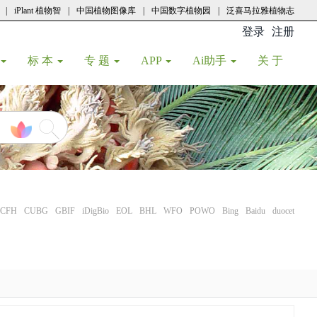
|
iPlant 植物智
|
中国植物图像库
|
中国数字植物园
|
泛喜马拉雅植物志
登录
注册
(current
标 本
专 题
APP
Ai助手
关 于
CFH
CUBG
GBIF
iDigBio
EOL
BHL
WFO
POWO
Bing
Baidu
duocet