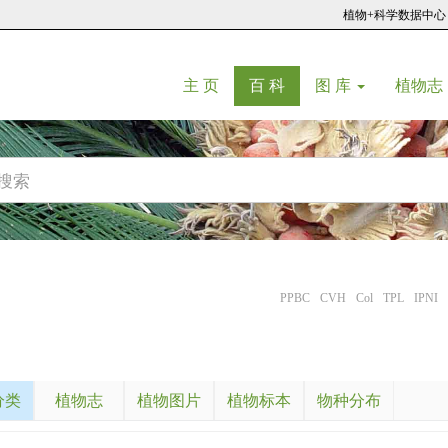
植物+科学数据中心
(current)
(current)
主 页
百 科
图 库
植物志
PPBC
CVH
Col
TPL
IPNI
分类
植物志
植物图片
植物标本
物种分布