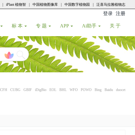
|
iPlant 植物智
|
中国植物图像库
|
中国数字植物园
|
泛喜马拉雅植物志
登录
注册
(current
标 本
专 题
APP
Ai助手
关 于
CFH
CUBG
GBIF
iDigBio
EOL
BHL
WFO
POWO
Bing
Baidu
duocet