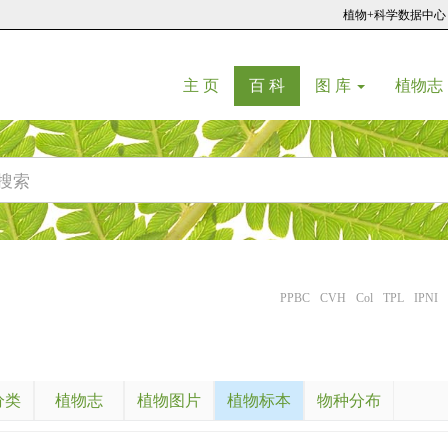
植物+科学数据中心
(current)
(current)
主 页
百 科
图 库
植物志
PPBC
CVH
Col
TPL
IPNI
.
分类
植物志
植物图片
植物标本
物种分布