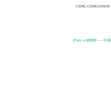
GXMG
GXMG0166030
iPlant.cn 植物智—