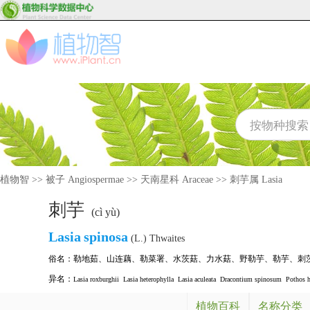
植物智
>>
被子 Angiospermae
>>
天南星科 Araceae
>>
刺芋属 Lasia
刺芋
(cì yù)
Lasia
spinosa
(L.) Thwaites
俗名：
勒地茹
、
山连藕
、
勒菜署
、
水茨菇
、
力水菇
、
野勒芋
、
勒芋
、
刺
异名：
Lasia roxburghii
Lasia heterophylla
Lasia aculeata
Dracontium spinosum
Pothos h
植物百科
名称分类