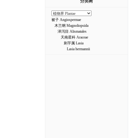
分类树
被子 Angiospermae
木兰纲 Magnoliopsida
泽泻目 Alismatales
天南星科 Araceae
刺芋属 Lasia
Lasia hermannii