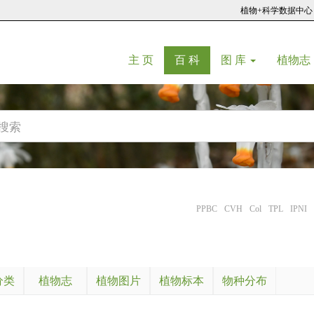
植物+科学数据中心
(current)
(current)
主 页
百 科
图 库
植物志
PPBC
CVH
Col
TPL
IPNI
分类
植物志
植物图片
植物标本
物种分布