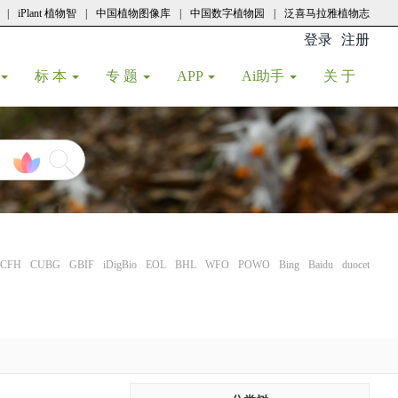
|
iPlant 植物智
|
中国植物图像库
|
中国数字植物园
|
泛喜马拉雅植物志
登录
注册
(current
标 本
专 题
APP
Ai助手
关 于
CFH
CUBG
GBIF
iDigBio
EOL
BHL
WFO
POWO
Bing
Baidu
duocet