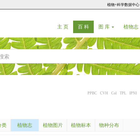
植物+科学数据中心
(current)
(current)
主 页
百 科
图 库
植物志
PPBC
CVH
Col
TPL
IPNI
分类
植物志
植物图片
植物标本
物种分布