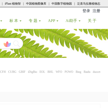
|
iPlant 植物智
|
中国植物图像库
|
中国数字植物园
|
泛喜马拉雅植物志
登录
注册
(current
标 本
专 题
APP
Ai助手
关 于
CFH
CUBG
GBIF
iDigBio
EOL
BHL
WFO
POWO
Bing
Baidu
duocet