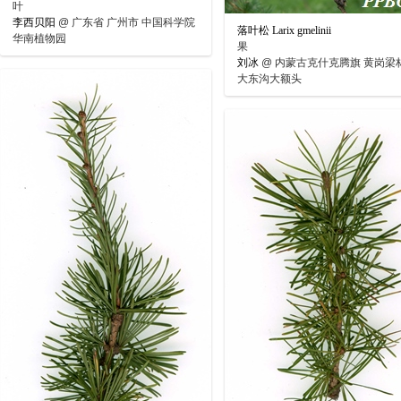
叶
李西贝阳
@
广东省 广州市 中国科学院
落叶松 Larix gmelinii
华南植物园
果
刘冰
@
内蒙古克什克腾旗 黄岗梁
大东沟大额头