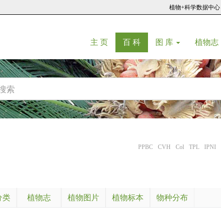
植物+科学数据中心
(current)
(current)
主 页
百 科
图 库
植物志
PPBC
CVH
Col
TPL
IPNI
分类
植物志
植物图片
植物标本
物种分布