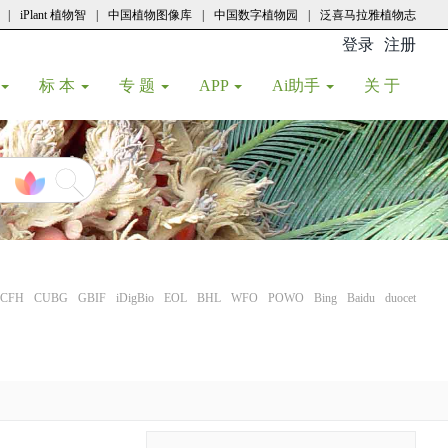
|
iPlant 植物智
|
中国植物图像库
|
中国数字植物园
|
泛喜马拉雅植物志
登录
注册
(current
标 本
专 题
APP
Ai助手
关 于
CFH
CUBG
GBIF
iDigBio
EOL
BHL
WFO
POWO
Bing
Baidu
duocet