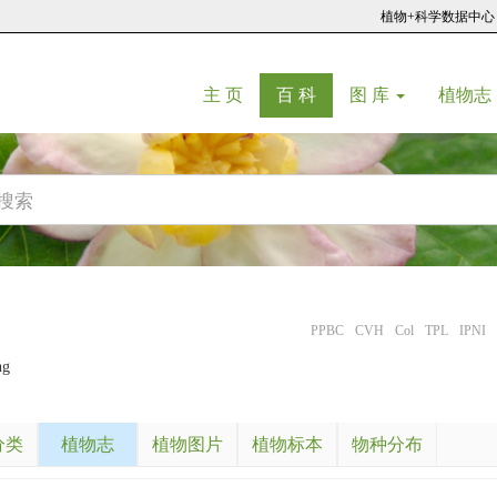
植物+科学数据中心
(current)
(current)
主 页
百 科
图 库
植物志
PPBC
CVH
Col
TPL
IPNI
ng
分类
植物志
植物图片
植物标本
物种分布