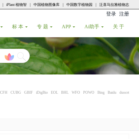
|
iPlant 植物智
|
中国植物图像库
|
中国数字植物园
|
泛喜马拉雅植物志
登录
注册
(current
标 本
专 题
APP
Ai助手
关 于
CFH
CUBG
GBIF
iDigBio
EOL
BHL
WFO
POWO
Bing
Baidu
duocet