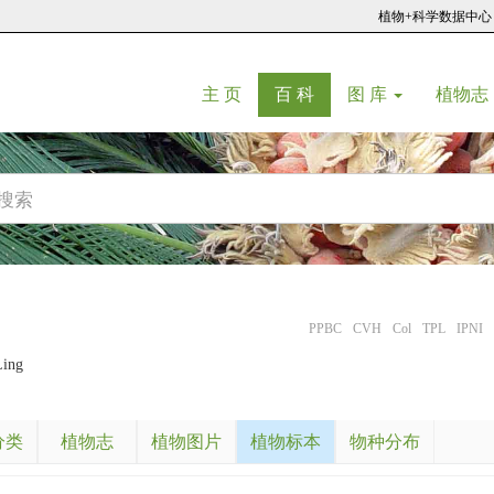
植物+科学数据中心
(current)
(current)
主 页
百 科
图 库
植物志
PPBC
CVH
Col
TPL
IPNI
Ling
分类
植物志
植物图片
植物标本
物种分布