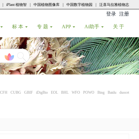
|
iPlant 植物智
|
中国植物图像库
|
中国数字植物园
|
泛喜马拉雅植物志
登录
注册
(current
标 本
专 题
APP
Ai助手
关 于
CFH
CUBG
GBIF
iDigBio
EOL
BHL
WFO
POWO
Bing
Baidu
duocet