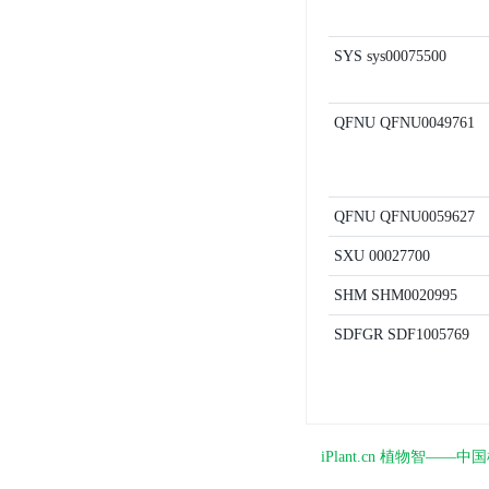
SYS
sys00075500
QFNU
QFNU0049761
QFNU
QFNU0059627
SXU
00027700
SHM
SHM0020995
SDFGR
SDF1005769
iPlant.cn 植物智—