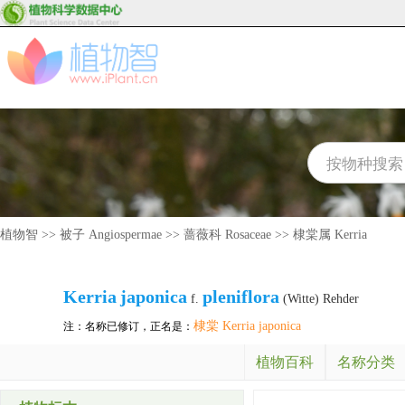
植物智
>>
被子 Angiospermae
>>
蔷薇科 Rosaceae
>>
棣棠属 Kerria
Kerria
japonica
pleniflora
f.
(Witte) Rehder
棣棠 Kerria japonica
注：名称已修订，正名是：
植物百科
名称分类