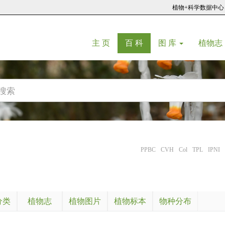
植物+科学数据中心
(current)
(current)
主 页
百 科
图 库
植物志
PPBC
CVH
Col
TPL
IPNI
分类
植物志
植物图片
植物标本
物种分布