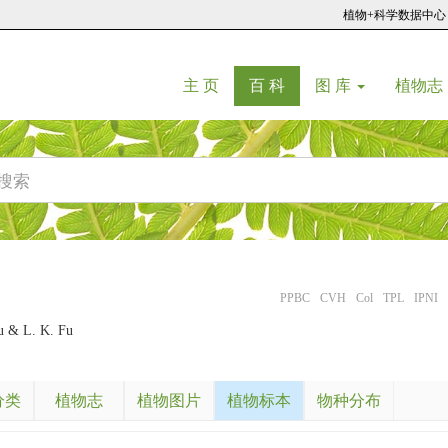
植物+科学数据中心
(current)
(current)
主 页
百 科
图 库
植物志
PPBC
CVH
Col
TPL
IPNI
u & L. K. Fu
分类
植物志
植物图片
植物标本
物种分布