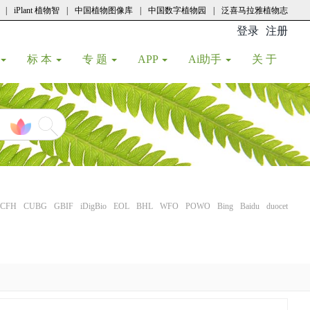
|
iPlant 植物智
|
中国植物图像库
|
中国数字植物园
|
泛喜马拉雅植物志
登录
注册
(current
标 本
专 题
APP
Ai助手
关 于
CFH
CUBG
GBIF
iDigBio
EOL
BHL
WFO
POWO
Bing
Baidu
duocet