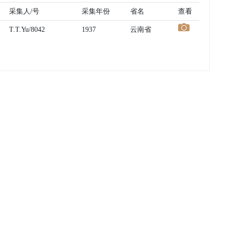
采集人/号
采集年份
省名
查看
T.T.Yu/8042
1937
云南省