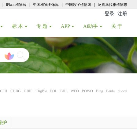
|
iPlant 植物智
|
中国植物图像库
|
中国数字植物园
|
泛喜马拉雅植物志
登录
注册
(current
标 本
专 题
APP
Ai助手
关 于
CFH
CUBG
GBIF
iDigBio
EOL
BHL
WFO
POWO
Bing
Baidu
duocet
保护