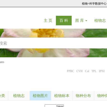
植物+科学数据中心
(current)
(current)
主 页
百 科
图 库
植物志
ans
PPBC
CVH
Col
TPL
IPNI
分类
植物志
植物图片
植物标本
物种分布
物种