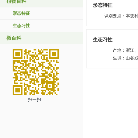
植物百科
形态特征
形态特征
识别要点
：
本变
生态习性
微百科
生态习性
产地
：
浙江
生境
：
山谷
扫一扫