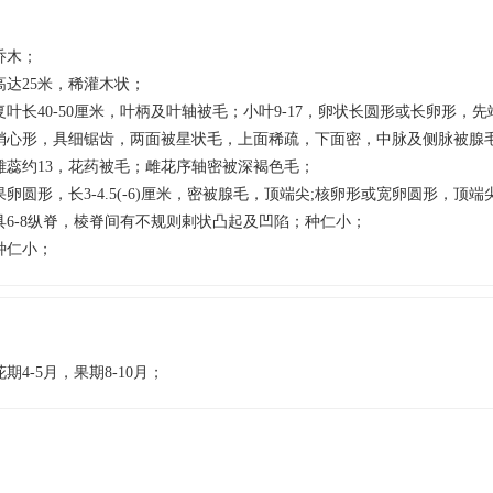
乔木；
高达25米，稀灌木状；
复叶长40-50厘米，叶柄及叶轴被毛；小叶9-17，卵状长圆形或长卵形，
稍心形，具细锯齿，两面被星状毛，上面稀疏，下面密，中脉及侧脉被腺毛，
雄蕊约13，花药被毛；雌花序轴密被深褐色毛；
果卵圆形，长3-4.5(-6)厘米，密被腺毛，顶端尖;核卵形或宽卵圆形，顶
具6-8纵脊，棱脊间有不规则剌状凸起及凹陷；种仁小；
种仁小；
花期4-5月，果期8-10月；