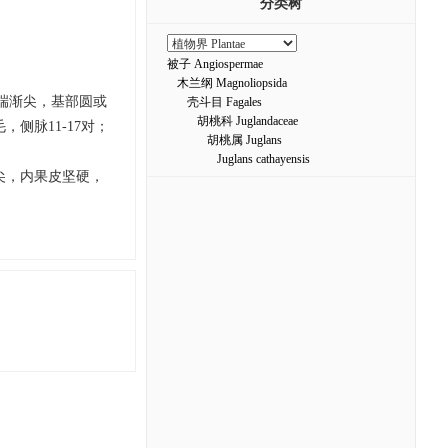
分类树
被子 Angiospermae
木兰纲 Magnoliopsida
先端渐尖，基部圆或
壳斗目 Fagales
胡桃科 Juglandaceae
侧脉11-17对；
胡桃属 Juglans
Juglans cathayensis
端尖，内果皮坚硬，