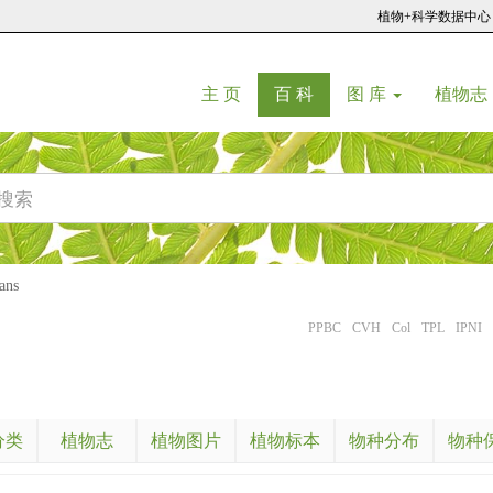
植物+科学数据中心
(current)
(current)
主 页
百 科
图 库
植物志
ans
PPBC
CVH
Col
TPL
IPNI
分类
植物志
植物图片
植物标本
物种分布
物种