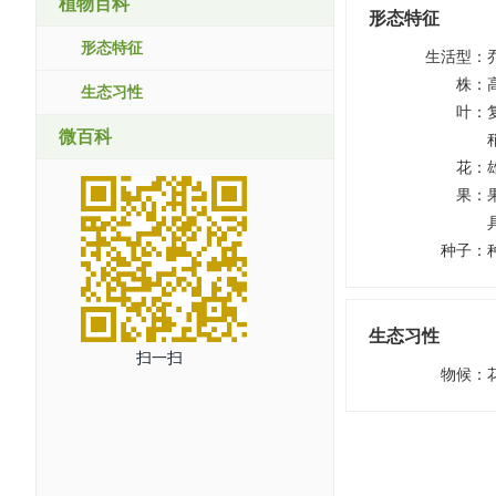
植物百科
形态特征
形态特征
生活型
：
株
：
生态习性
叶
：
微百科
花
：
果
：
种子
：
生态习性
扫一扫
物候
：