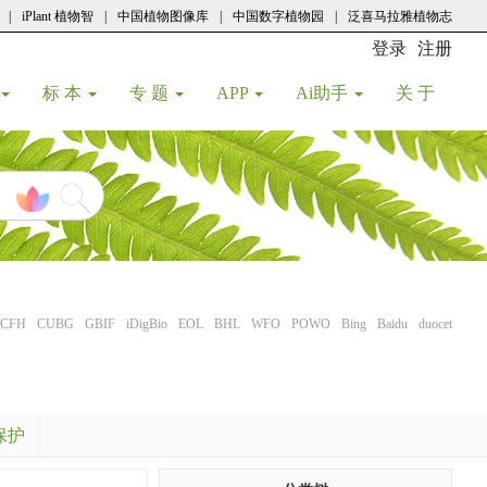
|
iPlant 植物智
|
中国植物图像库
|
中国数字植物园
|
泛喜马拉雅植物志
登录
注册
(current
标 本
专 题
APP
Ai助手
关 于
CFH
CUBG
GBIF
iDigBio
EOL
BHL
WFO
POWO
Bing
Baidu
duocet
保护