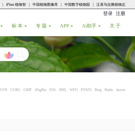
|
iPlant 植物智
|
中国植物图像库
|
中国数字植物园
|
泛喜马拉雅植物志
登录
注册
(current
标 本
专 题
APP
Ai助手
关 于
CFH
CUBG
GBIF
iDigBio
EOL
BHL
WFO
POWO
Bing
Baidu
duocet