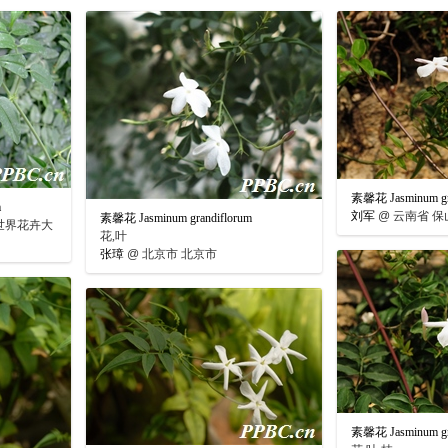
素馨花 Jasminum gr
m
刘军
@
云南省 保
素馨花 Jasminum grandiflorum
世界花卉大
花,叶
张璋
@
北京市 北京市
素馨花 Jasminum gr