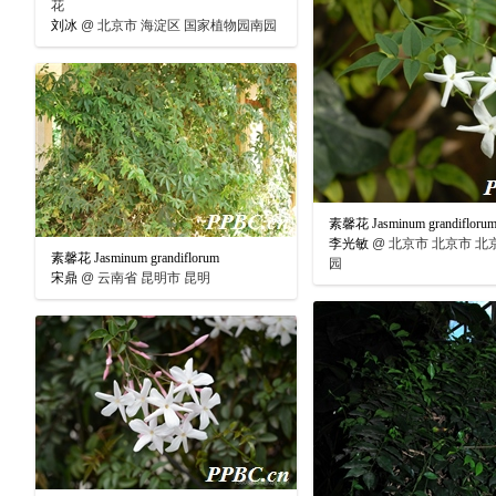
花
刘冰
@
北京市 海淀区 国家植物园南园
素馨花 Jasminum grandifloru
李光敏
@
北京市 北京市 北京
素馨花 Jasminum grandiflorum
园
宋鼎
@
云南省 昆明市 昆明