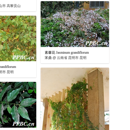
山市 高黎贡山
素馨花 Jasminum grandiflorum
宋鼎
@
云南省 昆明市 昆明
andiflorum
明市 昆明