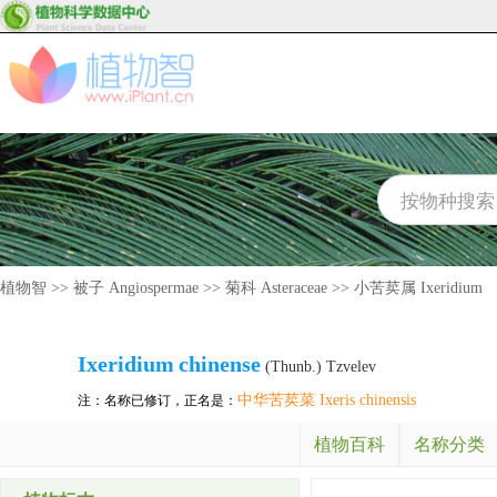
植物智
>>
被子 Angiospermae
>>
菊科 Asteraceae
>>
小苦荬属 Ixeridium
Ixeridium
chinense
(Thunb.) Tzvelev
中华苦荬菜 Ixeris chinensis
注：名称已修订，正名是：
植物百科
名称分类