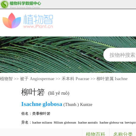
植物智
>>
被子 Angiospermae
>>
禾本科 Poaceae
>>
柳叶箬属 Isachne
柳叶箬
(liǔ yè ruò)
Isachne
globosa
(Thunb.) Kuntze
俗名：
类黍柳叶箬
异名：
Isachne miliacea
Milium globosum
Isachne australis
Isachne globosa var. brevispic
植物百科
名称分类