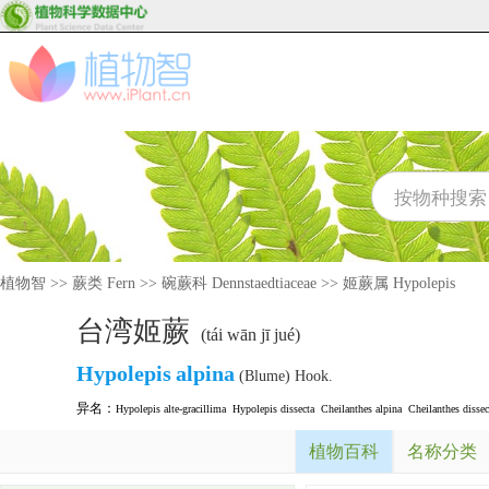
植物智
>>
蕨类 Fern
>>
碗蕨科 Dennstaedtiaceae
>>
姬蕨属 Hypolepis
台湾姬蕨
(tái wān jī jué)
Hypolepis
alpina
(Blume) Hook.
异名：
Hypolepis alte-gracillima
Hypolepis dissecta
Cheilanthes alpina
Cheilanthes dissec
植物百科
名称分类