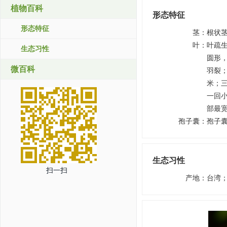
植物百科
形态特征
形态特征
茎
：
根状
叶
：
叶疏
生态习性
圆形，
微百科
羽裂；
米；
一回小
部最
孢子囊
：
孢子
生态习性
扫一扫
产地
：
台湾