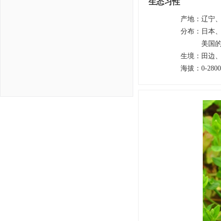
生态习性
产地
：
辽宁
分布
：
日本
美国
生境
：
田边
海拔
：
0-28