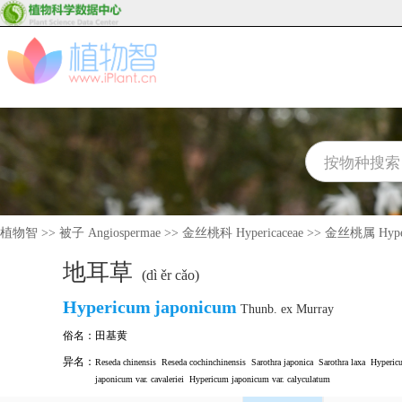
植物智
>>
被子 Angiospermae
>>
金丝桃科 Hypericaceae
>>
金丝桃属 Hype
地耳草
(dì ěr cǎo)
Hypericum
japonicum
Thunb. ex Murray
俗名：
田基黄
异名：
Reseda chinensis
Reseda cochinchinensis
Sarothra japonica
Sarothra laxa
Hyperic
japonicum var. cavaleriei
Hypericum japonicum var. calyculatum