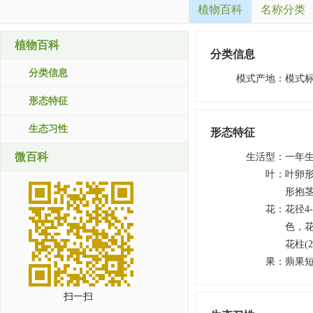
植物百科
名称分类
植物百科
分类信息
分类信息
模式产地
：
模式
形态特征
生态习性
形态特征
微百科
生活型
：
一年
叶
：
叶卵形
形抱茎
花
：
花径4
色，花
花柱(
果
：
蒴果短
扫一扫