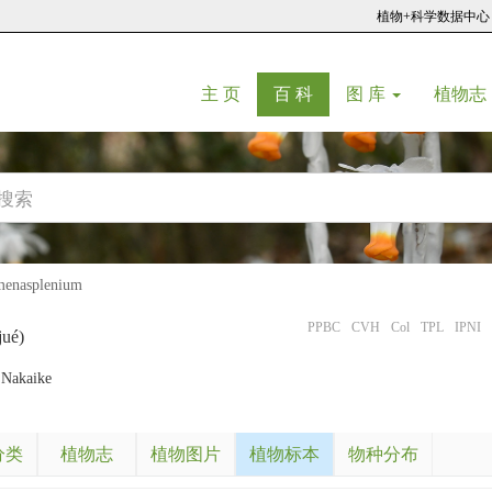
植物+科学数据中心
(current)
(current)
主 页
百 科
图 库
植物志
asplenium
PPBC
CVH
Col
TPL
IPNI
jué)
Nakaike
分类
植物志
植物图片
植物标本
物种分布