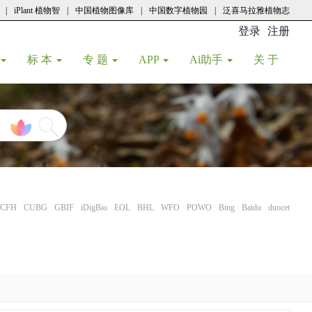
|
iPlant 植物智
|
中国植物图像库
|
中国数字植物园
|
泛喜马拉雅植物志
登录
注册
(current
标 本
专 题
APP
Ai助手
关 于
CFH
CUBG
GBIF
iDigBio
EOL
BHL
WFO
POWO
Bing
Baidu
duocet