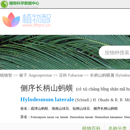
植物智
>>
被子 Angiospermae
>>
豆科 Fabaceae
>>
长柄山蚂蟥属 Hylodes
侧序长柄山蚂蟥
(cè xù cháng bǐng shān mǎ h
Hylodesmum
laterale
(Schindl.) H. Ohashi & R. R. Mil
俗名：
疏球山蚂蝗
、
海南山绿豆
、
短柄山绿豆
、
侧序长柄山蚂蝗
异名：
Podocarpium laxum var. laterale
Desmodium laterale
Desmodium hainanense
Desm
植物百科
名称分类