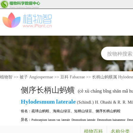
植物智
>>
被子 Angiospermae
>>
豆科 Fabaceae
>>
长柄山蚂蟥属 Hylodes
侧序长柄山蚂蟥
(cè xù cháng bǐng shān mǎ h
Hylodesmum
laterale
(Schindl.) H. Ohashi & R. R. Mil
俗名：
疏球山蚂蝗
、
海南山绿豆
、
短柄山绿豆
、
侧序长柄山蚂蝗
异名：
Podocarpium laxum var. laterale
Desmodium laterale
Desmodium hainanense
Desm
植物百科
名称分类