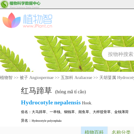
植物智
>>
被子 Angiospermae
>>
五加科 Araliaceae
>>
天胡荽属 Hydrocoty
红马蹄草
(hóng mǎ tí cǎo)
Hydrocotyle
nepalensis
Hook.
俗名：
大马蹄草
、
一串钱
、
铜钱草
、
闹鱼草
、
大样驳骨草
、
金钱薄荷
异名：
Hydrocotyle polycephala
植物百科
名称分类