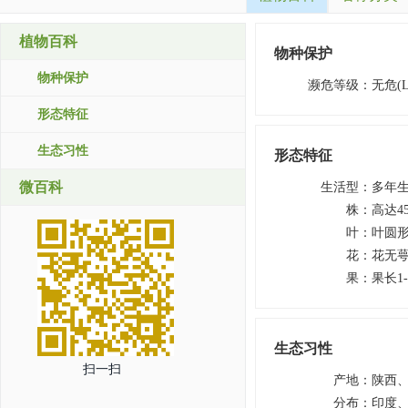
植物百科
物种保护
物种保护
濒危等级
：
无危(L
形态特征
生态习性
形态特征
微百科
生活型
：
多年
株
：
高达4
叶
：
叶圆形
花
：
花无
果
：
果长1
生态习性
扫一扫
产地
：
陕西
分布
：
印度