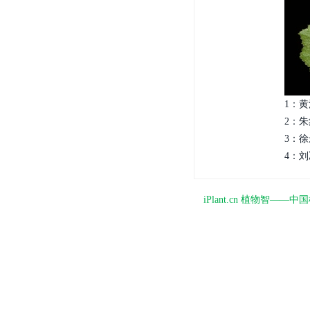
1：黄
2：朱
3：徐
4：刘
iPlant.cn 植物智—