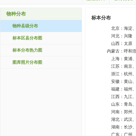
物种分布
标本分布
物种县级分布
北京：
海淀
河北：
兴隆
标本区县分布图
山西：
太原
标本分布热力图
内蒙古：
呼和
上海：
黄浦
图库照片分布图
江苏：
南京
浙江：
杭州
安徽：
黄山
福建：
福州
江西：
九江
山东：
青岛
河南：
郑州
湖北：
武汉
湖南：
长沙
广东：
广州