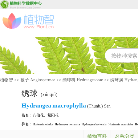
植物智
>>
被子 Angiospermae
>>
绣球科 Hydrangeaceae
>>
绣球属 Hydran
绣球
(xiù qiú)
Hydrangea
macrophylla
(Thunb.) Ser.
俗名：
八仙花
、
紫阳花
异名：
Hortensia otaska
Hydrangea hortensia
Hydrangea hortensis
Hortensia opuloides
Hy
植物百科
名称分类