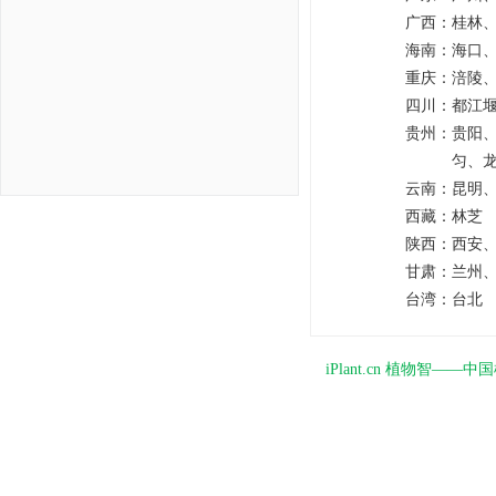
广西：
桂林
海南：
海口
重庆：
涪陵
四川：
都江
贵州：
贵阳
匀、
云南：
昆明
西藏：
林芝
陕西：
西安
甘肃：
兰州
台湾：
台北
iPlant.cn 植物智—