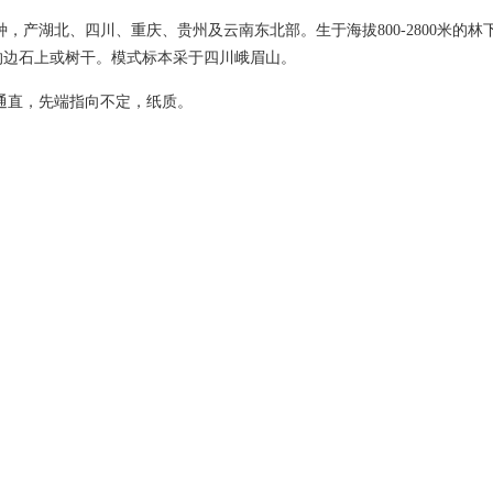
种，产湖北、四川、重庆、贵州及云南东北部。生于海拔800-2800米的
沟边石上或树干。模式标本采于四川峨眉山。
通直，先端指向不定，纸质。