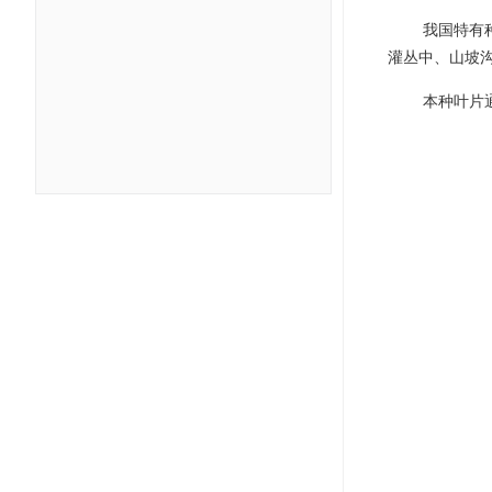
我国特有
灌丛中、山坡
本种叶片