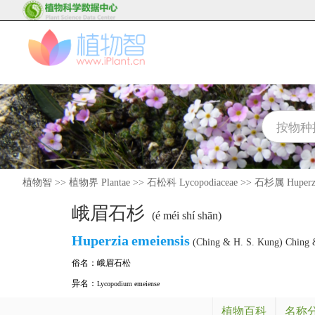
植物智
>>
植物界 Plantae
>>
石松科 Lycopodiaceae
>>
石杉属 Huperz
峨眉石杉
(é méi shí shān)
Huperzia
emeiensis
(Ching & H. S. Kung) Ching 
俗名：
峨眉石松
异名：
Lycopodium emeiense
植物百科
名称