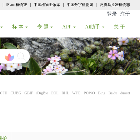
|
iPlant 植物智
|
中国植物图像库
|
中国数字植物园
|
泛喜马拉雅植物志
登录
注册
(current
标 本
专 题
APP
Ai助手
关 于
CFH
CUBG
GBIF
iDigBio
EOL
BHL
WFO
POWO
Bing
Baidu
duocet
保护