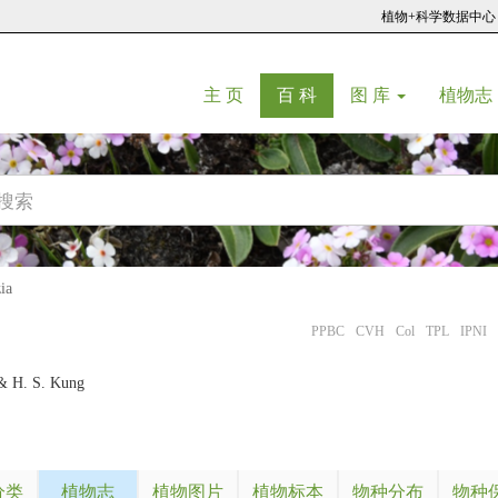
植物+科学数据中心
(current)
(current)
主 页
百 科
图 库
植物志
ia
PPBC
CVH
Col
TPL
IPNI
& H. S. Kung
分类
植物志
植物图片
植物标本
物种分布
物种