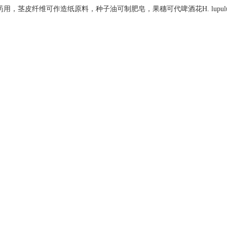
用，茎皮纤维可作造纸原料，种子油可制肥皂，果穗可代啤酒花H. lupul