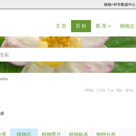
植物+科学数据中心
(current)
(current)
主 页
百 科
图 库
植物志
lus
PPBC
CVH
Col
TPL
IPNI
狗蛋
分类
植物志
植物图片
植物标本
物种分布