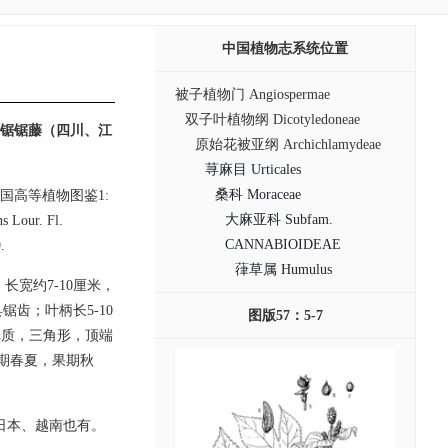
中国植物志系统位置
被子植物门 Angiospermae
双子叶植物纲 Dicotyledoneae
，锯锯藤（四川、江
原始花被亚纲 Archichlamydeae
荨麻目 Urticales
桑科 Moraceae
. 1935; 中国高等植物图鉴1:
大麻亚科 Subfam.
 Lour. Fl.
CANNABIOIDEAE
.
葎草属 Humulus
长宽约7-10厘米，
齿；叶柄长5-10
图版57：5-7
纸质，三角形，顶端
期春夏，果期秋
日本、越南也有。