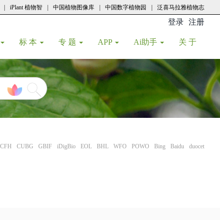
|
iPlant 植物智
|
中国植物图像库
|
中国数字植物园
|
泛喜马拉雅植物志
登录
注册
(current
标 本
专 题
APP
Ai助手
关 于
CFH
CUBG
GBIF
iDigBio
EOL
BHL
WFO
POWO
Bing
Baidu
duocet