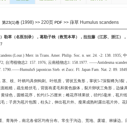
(1998) >> 220页
>> 葎草 Humulus scandens
》
第23(1)卷
PDF
本草）勒草（名医别录），葛勒子秧（救荒本草），拉拉藤（江苏、浙江）
7
candens (Lour.) Merr. in Trans. Amer. Philip. Soc. n. ser. 24. -2: 138
 1972; 台湾植物志2: 157. 1976; 云南植物志1: 158.1977. ——Antidesma scandens
7. 1790.——HumuluS japonicus Sieb. et Zucc. Fl. Japan Fam. Nat. 2: 89. 1849
，茎、枝、叶柄均具倒钩刺。叶纸质，肾状五角形，掌状5-7深裂稀为3裂，
面粗糙，疏生糙伏毛，背面有柔毛和黄色腺体，裂片卵状三角形，边缘具锯
黄绿色，圆锥花序，长约15-25厘米；雌花序球果状，径约5毫米，苞片
绒毛；子房为苞片包围，柱头2，伸出苞片外。瘦果成熟时露出苞片外。花
疆、青海外，南北各省区均有分布。常生于沟边、荒地、废墟、林缘边。