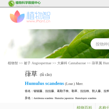
植物智
>>
被子 Angiospermae
>>
大麻科 Cannabaceae
>>
葎草属 Humu
葎草
(lǜ cǎo)
Humulus
scandens
(Lour.) Merr.
俗名：
锯锯藤
、
拉拉藤
、
葛勒子秧
、
勒草
、
拉拉秧
、
割人藤
、
拉
异名：
Antidesma scandens
Humulus japonicus
Humulopsis scandens
植物百科
名称