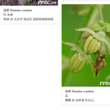
葎草 Humulus scandens
叶,全株
刘冰
@
北京市 海淀区 国家植物园南园
葎草 Humulus scandens
花
周繇
@
吉林省 长白山