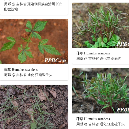
周繇
@
吉林省 延边朝鲜族自治州 长白
山微波站
葎草 Humulus scandens
周繇
@
吉林省 通化市 高丽沟
葎草 Humulus scandens
周繇
@
吉林省 通化 江南砬子头
葎草 Humulus scandens
周繇
@
吉林省 通化 江南砬子头