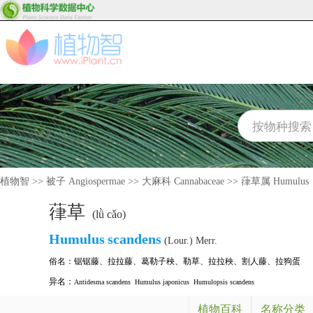
植物智
>>
被子 Angiospermae
>>
大麻科 Cannabaceae
>>
葎草属 Humulus
葎草
(lǜ cǎo)
Humulus
scandens
(Lour.) Merr.
俗名：
锯锯藤
、
拉拉藤
、
葛勒子秧
、
勒草
、
拉拉秧
、
割人藤
、
拉狗蛋
异名：
Antidesma scandens
Humulus japonicus
Humulopsis scandens
植物百科
名称分类