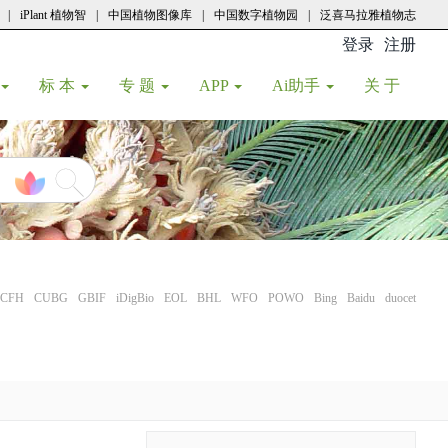
|
iPlant 植物智
|
中国植物图像库
|
中国数字植物园
|
泛喜马拉雅植物志
登录
注册
(current
标 本
专 题
APP
Ai助手
关 于
CFH
CUBG
GBIF
iDigBio
EOL
BHL
WFO
POWO
Bing
Baidu
duocet