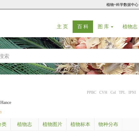
植物+科学数据中心
(current)
(current)
主 页
百 科
图 库
植物志
PPBC
CVH
Col
TPL
IPNI
 Hance
m
分类
植物志
植物图片
植物标本
物种分布