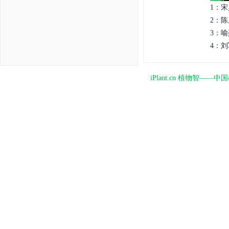
1：宋
2：陈
3：喻
4：刘
iPlant.cn 植物智—