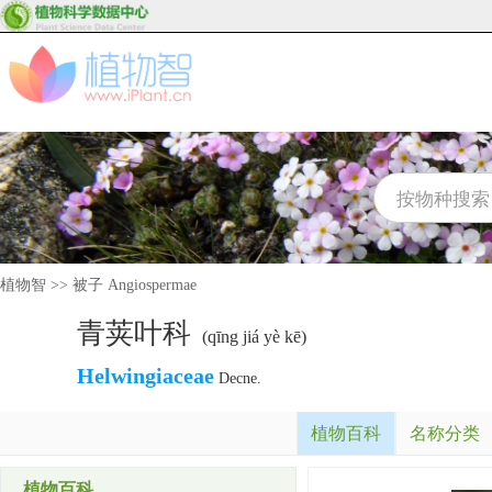
植物智
>>
被子 Angiospermae
青荚叶科
(qīng jiá yè kē)
Helwingiaceae
Decne.
植物百科
名称分类
植物百科