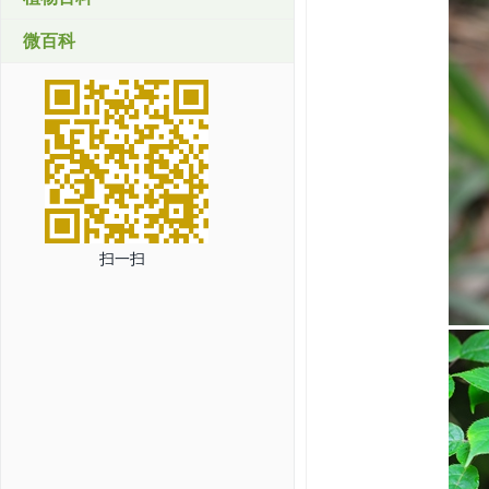
微百科
扫一扫