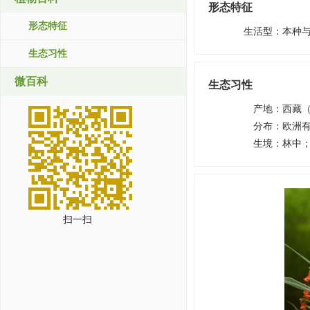
形态特征
形态特征
生活型
：
本种与
生态习性
微百科
生态习性
产地
：
西藏
分布
：
欧洲
生境
：
林中
扫一扫