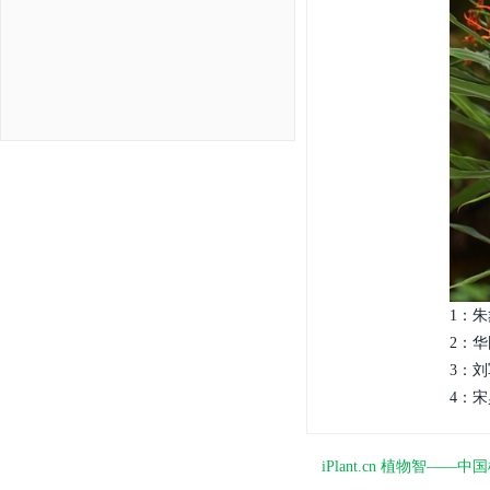
1：朱
2：华
3：刘
4：宋
iPlant.cn 植物智—