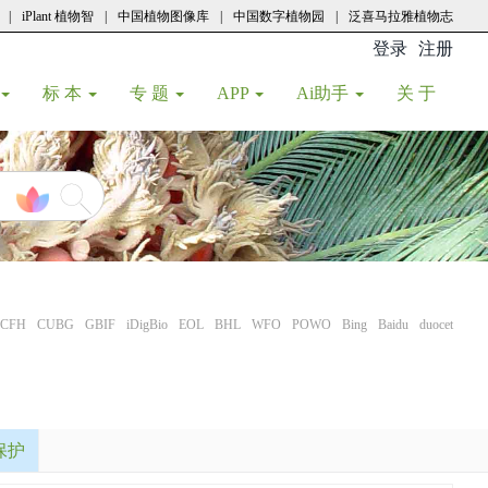
|
iPlant 植物智
|
中国植物图像库
|
中国数字植物园
|
泛喜马拉雅植物志
登录
注册
(current
标 本
专 题
APP
Ai助手
关 于
CFH
CUBG
GBIF
iDigBio
EOL
BHL
WFO
POWO
Bing
Baidu
duocet
保护