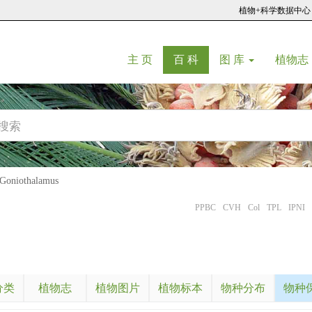
植物+科学数据中心
(current)
(current)
主 页
百 科
图 库
植物志
niothalamus
PPBC
CVH
Col
TPL
IPNI
分类
植物志
植物图片
植物标本
物种分布
物种