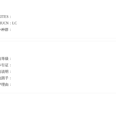
CITES：
IUCN：
LC
小种群：
估等级：
本引证：
估说明：
危因子：
护理由：