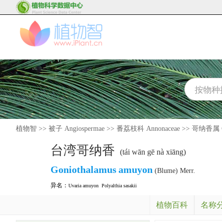
植物智
>>
被子 Angiospermae
>>
番荔枝科 Annonaceae
>>
哥纳香属 Go
台湾哥纳香
(tái wān gē nà xiāng)
Goniothalamus
amuyon
(Blume) Merr.
异名：
Uvaria amuyon
Polyalthia sasakii
植物百科
名称