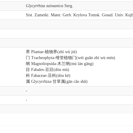
Glycyrrhiza zaissanica
Serg.
Sist. Zametki. Mater. Gerb. Krylova Tomsk. Gosud. Univ. Kujb
界 Plantae-植物界(zhí wù jiè)
门 Tracheophyta-维管植物门(wéi guǎn zhí wù mén)
纲 Magnoliopsida-木兰纲(mù lán gāng)
目 Fabales-豆目(dòu mù)
科 Fabaceae-豆科(dòu kē)
属 Glycyrrhiza-甘草属(gān cǎo shǔ)
-
-