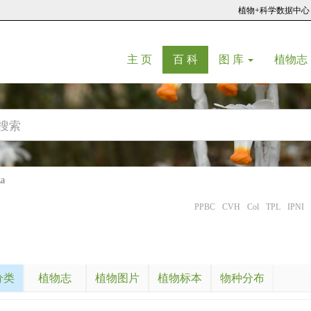
植物+科学数据中心
(current)
(current)
主 页
百 科
图 库
植物志
a
PPBC
CVH
Col
TPL
IPNI
分类
植物志
植物图片
植物标本
物种分布