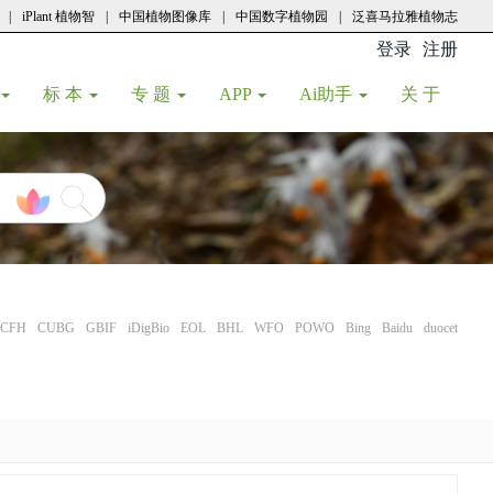
|
iPlant 植物智
|
中国植物图像库
|
中国数字植物园
|
泛喜马拉雅植物志
登录
注册
(current
标 本
专 题
APP
Ai助手
关 于
CFH
CUBG
GBIF
iDigBio
EOL
BHL
WFO
POWO
Bing
Baidu
duocet