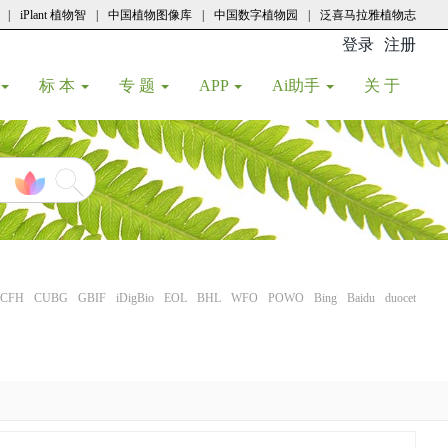
|
iPlant 植物智
|
中国植物图像库
|
中国数字植物园
|
泛喜马拉雅植物志
登录
注册
(current
标 本
专 题
APP
Ai助手
关 于
CFH
CUBG
GBIF
iDigBio
EOL
BHL
WFO
POWO
Bing
Baidu
duocet