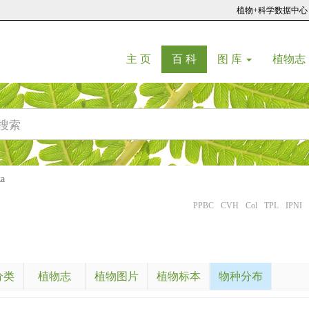
植物+科学数据中心
(current)
(current)
主 页
百 科
图 库
植物志
a
PPBC
CVH
Col
TPL
IPNI
分类
植物志
植物图片
植物标本
物种分布