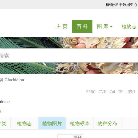
植物+科学数据中心
(current)
(current)
主 页
百 科
图 库
植物志
Glochidion
PPBC
CVH
Col
TPL
IPNI
ddome
m
分类
植物志
植物图片
植物标本
物种分布