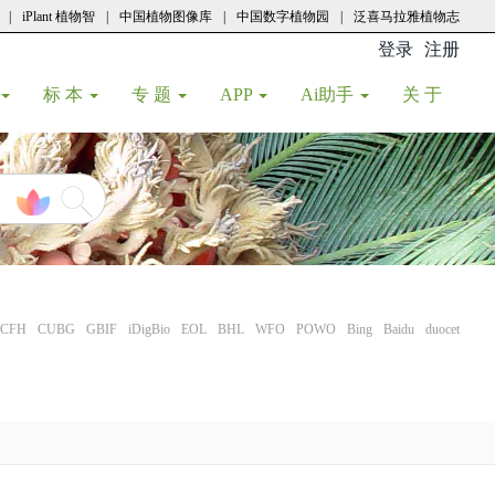
|
iPlant 植物智
|
中国植物图像库
|
中国数字植物园
|
泛喜马拉雅植物志
登录
注册
(current
标 本
专 题
APP
Ai助手
关 于
CFH
CUBG
GBIF
iDigBio
EOL
BHL
WFO
POWO
Bing
Baidu
duocet