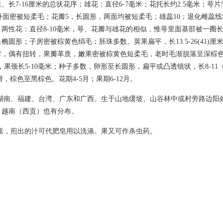
、长7-16厘米的总状花序；雄花：直径6-7毫米；花托长约2.5毫米；萼
米，外面密被短柔毛；花瓣5，长圆形，两面均被短柔毛；雄蕊10；退化雌蕊线
两性花：直径8-10毫米，萼、花瓣与雄花的相似，惟萼里面基部被一圈长
圆形；子房密被棕黄色绢毛；胚珠多数。荚果扁平，长13.5-26(41)厘米，宽2
弯，偶有扭转，果瓣革质，嫩果密被棕黄色短柔毛，老时毛渐脱落呈深棕
喙，果颈长5-10毫米；种子多数，卵形至长圆形，扁平或凸透镜状，长8-11（
光滑，棕色至黑棕色。花期4-5月；果期6-12月。
湖南、福建、台湾、广东和广西。生于山地缓坡、山谷林中或村旁路边阳处，海
。越南（西贡）也有分布。
素，煎出的汁可代肥皂用以洗涤。果又可作杀虫药。