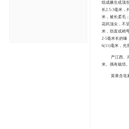
组成腋生或顶生
长2.5-3毫
米，被长柔毛；
花药顶尖，不呈椭
米，劲直或稍
2-5毫米长的
6(11)毫米，
产江西、
米。偶有栽培
荚果含皂