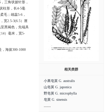
片5，三角状披针形，
状柱形，长4-5毫
柔毛；雄蕊5-6，
.5-3(6.5）厘
色至黑褐色，先端具
14）毫米，宽5-
拔300-1000
相关类群
小果皂荚 G. australis
山皂荚 G. japonica
野皂荚 G. microphylla
皂荚 G. sinensis
……