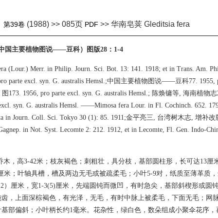
(1988) >> 085页
>> 华南皂荚 Gleditsia fera
》
第39卷
PDF
中国主要植物图说——豆科）图版28：1-4
era (Lour.) Merr. in Philip. Journ. Sci. Bot. 13: 141. 1918; et in Trans. Am. Phi
5, pro parte excl. syn. G. australis Hemsl.;中国主要植物图说——豆科77. 1955
3. 1956, pro parte excl. syn. G. australis Hemsl.; 陈焕镛等, 海南植物志2
 excl. syn. G. australis Hemsl. ——Mimosa fera Lour. in Fl. Cochinch. 652. 1
ata in Journ. Coll. Sci. Tokyo 30 (1): 85. 1911;金平亮三, 台湾树木志, 增补改
gnep. in Not. Syst. Lecomte 2: 212. 1912, et in Lecomte, Fl. Gen. Indo-Chine
乔木，高3-42米；枝灰褐色；刺粗壮，具分枝，基部圆柱形，长可达13厘
18厘米；叶轴具槽，槽及两边无毛或被疏柔毛；小叶5-9对，纸质至薄革质
（12）厘米，宽1-3(5)厘米，先端圆钝而微凹，有时急尖，基部斜楔形或
钝齿，上面深棕褐色，有光泽，无毛，有时中脉上被柔毛，下面无毛；网
叶基部偏斜；小叶柄长约1毫米。花杂性，绿白色，数朵组成小聚伞花序，