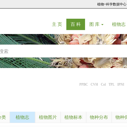
植物+科学数据中心
(current)
(current)
主 页
百 科
图 库
植物志
PPBC
CVH
Col
TPL
IPNI
分类
植物志
植物图片
植物标本
物种分布
物种