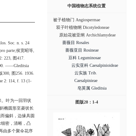
中国植物志系统位置
被子植物门 Angiospermae
双子叶植物纲 Dicotyledoneae
原始花被亚纲 Archichlamydeae
蔷薇目 Rosales
los. Soc. n. s. 24
蔷薇亚目 Rosineae
, pro parte;侯宽昭等,
豆科 Leguminosae
: 223, 图417.
云实亚科 Caesalpinioideae
790. ——Gleditsia
云实族 Trib.
版300, 图256. 1936.
Caesalpinieae
 2: 114, f. 13 (1-
皂荚属 Gleditsia
米。叶为一回羽状
图版28：1-4
，斜椭圆形至菱状长
圆钝而偏斜，边缘具圆
脉细密，清晰，凸
再由多个聚伞花序