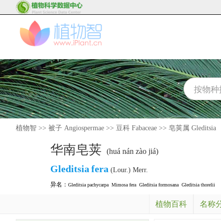
植物智
>>
被子 Angiospermae
>>
豆科 Fabaceae
>>
皂荚属 Gleditsia
华南皂荚
(huá nán zào jiá)
Gleditsia
fera
(Lour.) Merr.
异名：
Gleditsia pachycarpa
Mimosa fera
Gleditsia formosana
Gleditsia thorelii
植物百科
名称