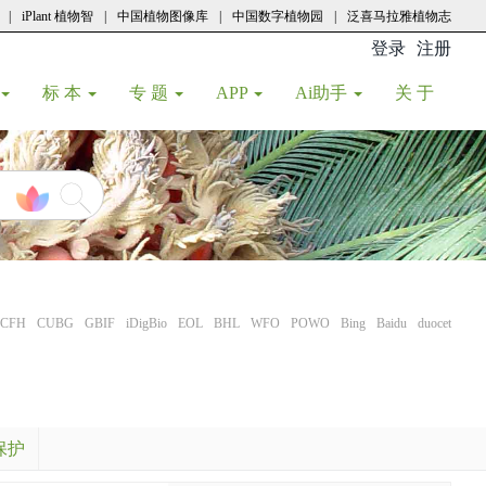
|
iPlant 植物智
|
中国植物图像库
|
中国数字植物园
|
泛喜马拉雅植物志
登录
注册
(current
标 本
专 题
APP
Ai助手
关 于
CFH
CUBG
GBIF
iDigBio
EOL
BHL
WFO
POWO
Bing
Baidu
duocet
保护