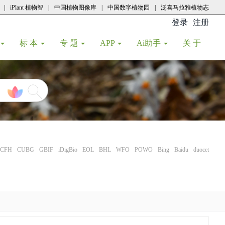
|
iPlant 植物智
|
中国植物图像库
|
中国数字植物园
|
泛喜马拉雅植物志
登录
注册
(current
标 本
专 题
APP
Ai助手
关 于
CFH
CUBG
GBIF
iDigBio
EOL
BHL
WFO
POWO
Bing
Baidu
duocet