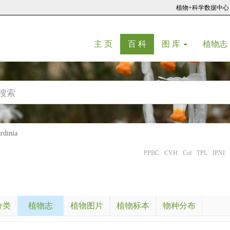
植物+科学数据中心
(current)
(current)
主 页
百 科
图 库
植物志
dinia
PPBC
CVH
Col
TPL
IPNI
分类
植物志
植物图片
植物标本
物种分布