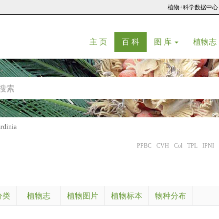
植物+科学数据中心
(current)
(current)
主 页
百 科
图 库
植物志
dinia
PPBC
CVH
Col
TPL
IPNI
分类
植物志
植物图片
植物标本
物种分布