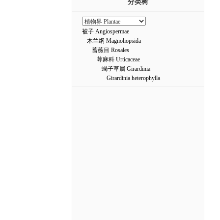
分类树
被子 Angiospermae
木兰纲 Magnoliopsida
蔷薇目 Rosales
荨麻科 Urticaceae
蝎子草属 Girardinia
Girardinia heterophylla