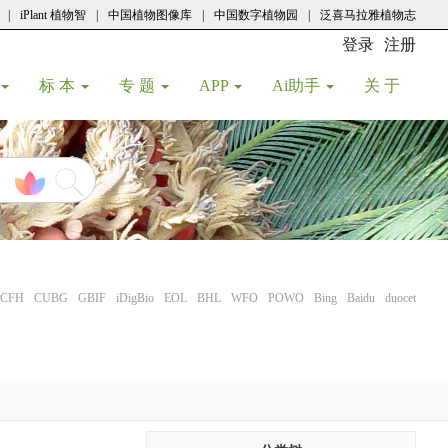
|
iPlant 植物智
|
中国植物图像库
|
中国数字植物园
|
泛喜马拉雅植物志
登录
注册
(current
标 本
专 题
APP
Ai助手
关 于
CFH
CUBG
GBIF
iDigBio
EOL
BHL
WFO
POWO
Bing
Baidu
duocet