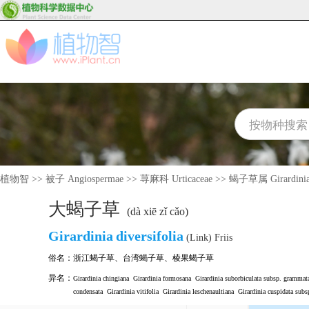
植物智
>>
被子 Angiospermae
>>
荨麻科 Urticaceae
>>
蝎子草属 Girardini
大蝎子草
(dà xiē zǐ cǎo)
Girardinia
diversifolia
(Link) Friis
俗名：
浙江蝎子草
、
台湾蝎子草
、
棱果蝎子草
异名：
Girardinia chingiana
Girardinia formosana
Girardinia suborbiculata subsp. grammat
condensata
Girardinia vitifolia
Girardinia leschenaultiana
Girardinia cuspidata sub