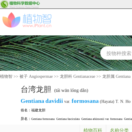
植物智
>>
被子 Angiospermae
>>
龙胆科 Gentianaceae
>>
龙胆属 Gentiana
台湾龙胆
(tái wān lóng dǎn)
Gentiana
davidii
formosana
var.
(Hayata) T. N. Ho
俗名：
福建龙胆
异名：
Gentiana formosana
Gentiana fasciculata
Gentiana atkinsonii var. formosana
Gentia
植物百科
名称分类