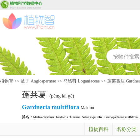
植物智
>>
被子 Angiospermae
>>
马钱科 Loganiaceae
>>
蓬莱葛属 Gardner
蓬莱葛
(péng lái gé)
Gardneria
multiflora
Makino
异名：
Marlea cavaleriei
Gardneria chinensis
Sabia esquirolii
Pseudogardneria multiflora
植物百科
名称分类