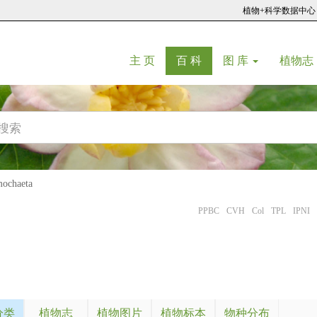
植物+科学数据中心
(current)
(current)
主 页
百 科
图 库
植物志
chaeta
PPBC
CVH
Col
TPL
IPNI
分类
植物志
植物图片
植物标本
物种分布