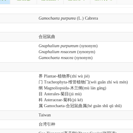
Gamochaeta purpurea
(L.) Cabrera
合冠鼠曲
Gnaphalium purpureum
(synonym)
Gnaphalium rosaceum
(synonym)
Gamochaeta rosacea
(synonym)
界 Plantae-植物界(zhí wù jiè)
门 Tracheophyta-维管植物门(wéi guǎn zhí wù mén)
纲 Magnoliopsida-木兰纲(mù lán gāng)
目 Asterales-菊目(jú mù)
科 Asteraceae-菊科(jú kē)
属 Gamochaeta-合冠鼠曲属(hé guān shǔ qū shǔ)
Taiwan
台湾引种