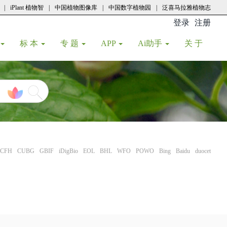
|
iPlant 植物智
|
中国植物图像库
|
中国数字植物园
|
泛喜马拉雅植物志
登录
注册
(current
标 本
专 题
APP
Ai助手
关 于
CFH
CUBG
GBIF
iDigBio
EOL
BHL
WFO
POWO
Bing
Baidu
duocet