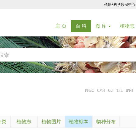
植物+科学数据中心
(current)
(current)
主 页
百 科
图 库
植物志
PPBC
CVH
Col
TPL
IPNI
分类
植物志
植物图片
植物标本
物种分布