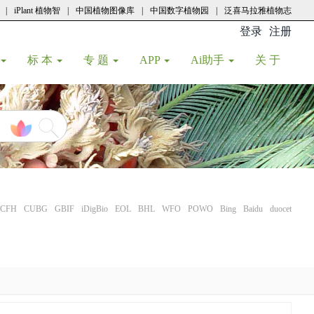
|
iPlant 植物智
|
中国植物图像库
|
中国数字植物园
|
泛喜马拉雅植物志
登录
注册
(current
标 本
专 题
APP
Ai助手
关 于
CFH
CUBG
GBIF
iDigBio
EOL
BHL
WFO
POWO
Bing
Baidu
duocet