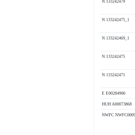
N
133242479
N
133242475_1
N
133242469_1
N
133242475
N
133242471
E
E00284906
HUH
A00073868
NWFC
NWFC0009