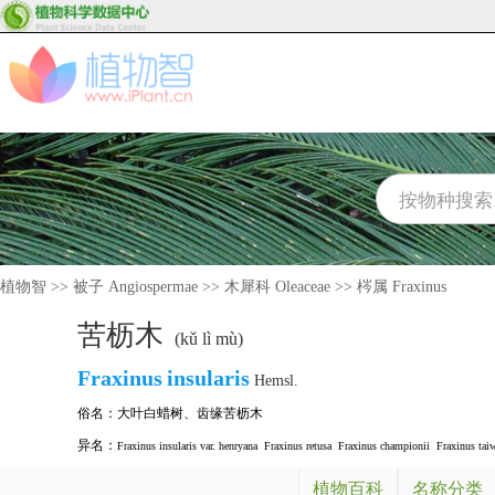
植物智
>>
被子 Angiospermae
>>
木犀科 Oleaceae
>>
梣属 Fraxinus
苦枥木
(kǔ lì mù)
Fraxinus
insularis
Hemsl.
俗名：
大叶白蜡树
、
齿缘苦枥木
异名：
Fraxinus insularis var. henryana
Fraxinus retusa
Fraxinus championii
Fraxinus tai
植物百科
名称分类