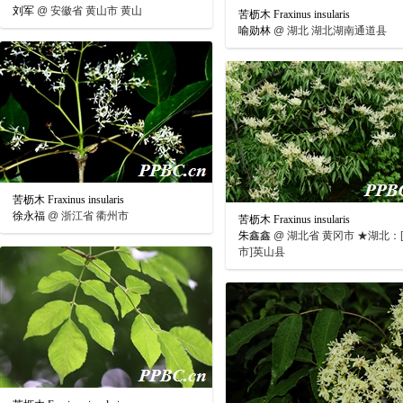
刘军
@
安徽省 黄山市 黄山
苦枥木 Fraxinus insularis
喻勋林
@
湖北 湖北湖南通道县
苦枥木 Fraxinus insularis
徐永福
@
浙江省 衢州市
苦枥木 Fraxinus insularis
朱鑫鑫
@
湖北省 黄冈市 ★湖北：
市]英山县