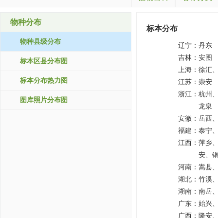
物种分布
标本分布
物种县级分布
辽宁：
丹东
吉林：
安图
标本区县分布图
上海：
徐汇
标本分布热力图
江苏：
崇安
浙江：
杭州
图库照片分布图
龙泉
安徽：
岳西
福建：
泰宁
江西：
萍乡
安、
河南：
嵩县
湖北：
竹溪
湖南：
南岳
广东：
始兴
广西：
隆安