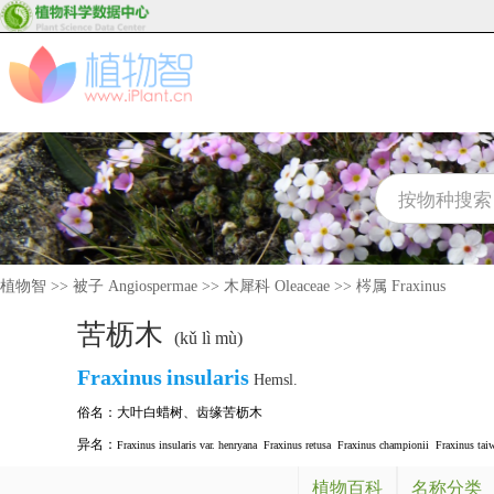
植物智
>>
被子 Angiospermae
>>
木犀科 Oleaceae
>>
梣属 Fraxinus
苦枥木
(kǔ lì mù)
Fraxinus
insularis
Hemsl.
俗名：
大叶白蜡树
、
齿缘苦枥木
异名：
Fraxinus insularis var. henryana
Fraxinus retusa
Fraxinus championii
Fraxinus tai
植物百科
名称分类