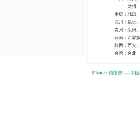
龙州
重庆：
城口
四川：
叙永
贵州：
绥阳
云南：
西双
陕西：
西安
台湾：
台北
iPlant.cn 植物智—