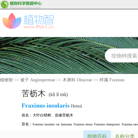
植物智
>>
被子 Angiospermae
>>
木犀科 Oleaceae
>>
梣属 Fraxinus
苦枥木
(kǔ lì mù)
Fraxinus
insularis
Hemsl.
俗名：
大叶白蜡树
、
齿缘苦枥木
异名：
Fraxinus insularis var. henryana
Fraxinus retusa
Fraxinus championii
Fraxinus tai
植物百科
名称分类