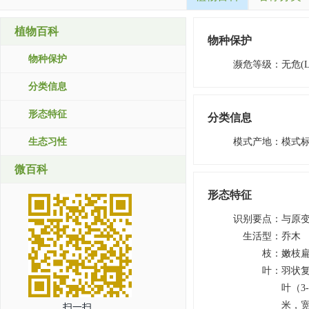
植物百科
物种保护
物种保护
濒危等级
：
无危(L
分类信息
形态特征
分类信息
生态习性
模式产地
：
模式
微百科
形态特征
识别要点
：
与原
生活型
：
乔木
枝
：
嫩枝
叶
：
羽状复
叶（3
米，宽
扫一扫