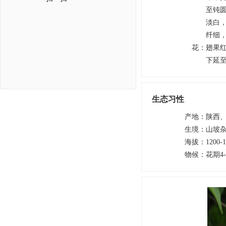
至钝
淡白，
纤细，长
花
：
翅果红
下延
生态习性
产地
：
陕西
生境
：
山坡
海拔
：
1200-
物候
：
花期4