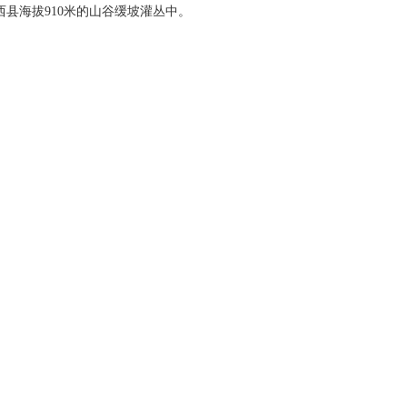
西县海拔910米的山谷缓坡灌丛中。