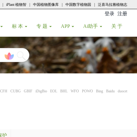
|
iPlant 植物智
|
中国植物图像库
|
中国数字植物园
|
泛喜马拉雅植物志
登录
注册
(current
标 本
专 题
APP
Ai助手
关 于
CFH
CUBG
GBIF
iDigBio
EOL
BHL
WFO
POWO
Bing
Baidu
duocet
保护