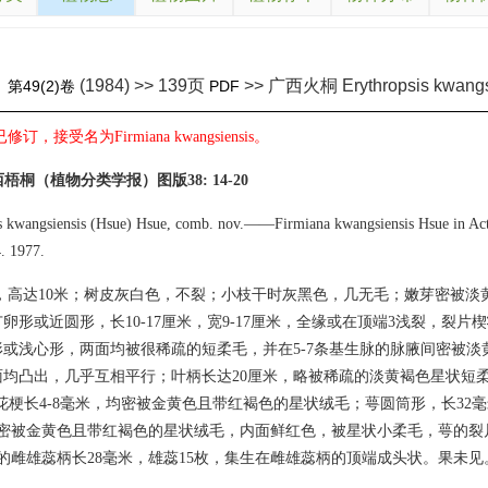
(1984) >> 139页
>> 广西火桐 Erythropsis kwangs
》
第49(2)卷
PDF
订，接受名为Firmiana kwangsiensis。
西梧桐（植物分类学报）图版38: 14-20
s kwangsiensis (Hsue) Hsue, comb. nov.——Firmiana kwangsiensis Hsue in Act
4. 1977.
，高达10米；树皮灰白色，不裂；小枝干时灰黑色，几无毛；嫩芽密被淡
卵形或近圆形，长10-17厘米，宽9-17厘米，全缘或在顶端3浅裂，裂片楔
或浅心形，两面均被很稀疏的短柔毛，并在5-7条基生脉的脉腋间密被淡
面均凸出，几乎互相平行；叶柄长达20厘米，略被稀疏的淡黄褐色星状短
，花梗长4-8毫米，均密被金黄色且带红褐色的星状绒毛；萼圆筒形，长32毫
面密被金黄色且带红褐色的星状绒毛，内面鲜红色，被星状小柔毛，萼的裂
的雌雄蕊柄长28毫米，雄蕊15枚，集生在雌雄蕊柄的顶端成头状。果未见