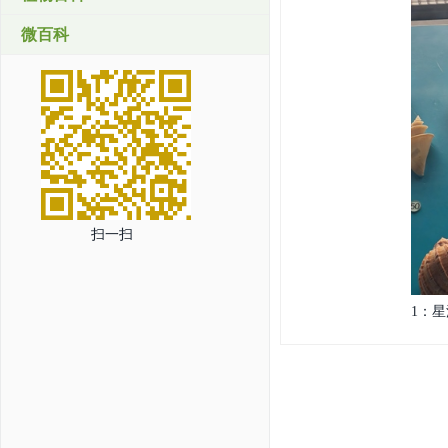
微百科
扫一扫
1：星