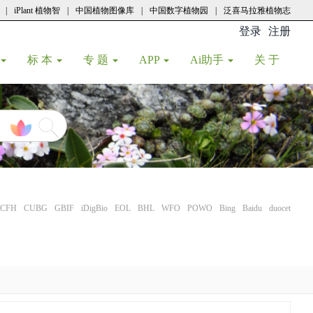
|
iPlant 植物智
|
中国植物图像库
|
中国数字植物园
|
泛喜马拉雅植物志
登录
注册
(current
标 本
专 题
APP
Ai助手
关 于
CFH
CUBG
GBIF
iDigBio
EOL
BHL
WFO
POWO
Bing
Baidu
duocet