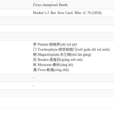
Ficus championii
Benth.
Hooker’s J. Bot. Kew Gard. Misc. 6: 76 (1854)
界 Plantae-植物界(zhí wù jiè)
门 Tracheophyta-维管植物门(wéi guǎn zhí wù mén)
纲 Magnoliopsida-木兰纲(mù lán gāng)
目 Rosales-蔷薇目(qiáng wēi mù)
科 Moraceae-桑科(sāng kē)
属 Ficus-榕属(róng shǔ)
-
-