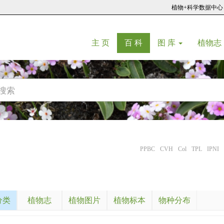
植物+科学数据中心
(current)
(current)
主 页
百 科
图 库
植物志
PPBC
CVH
Col
TPL
IPNI
分类
植物志
植物图片
植物标本
物种分布