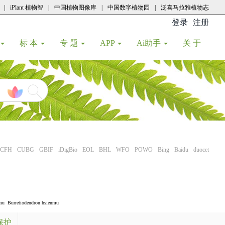
|
iPlant 植物智
|
中国植物图像库
|
中国数字植物园
|
泛喜马拉雅植物志
登录
注册
(current
标 本
专 题
APP
Ai助手
关 于
CFH
CUBG
GBIF
iDigBio
EOL
BHL
WFO
POWO
Bing
Baidu
duocet
nmu
Burretiodendron hsienmu
保护