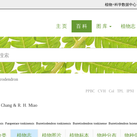
植物+科学数据中心
(current)
(current)
主 页
百 科
图 库
植物志
odendron
PPBC
CVH
Col
TPL
IPNI
. Chang & R. H. Miao
sis
Parapentace tonkinensis
Burretiodendron tonkinensis
Burretiodendron tonkinense
Burretiodendron hsie
分类
植物志
植物图片
植物标本
物种分布
物种