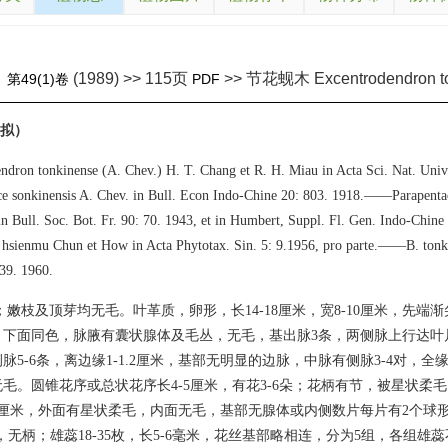
(1989) >> 115页
>> 节花蚬木 Excentrodendron to
》
第49(1)卷
PDF
新拟）
ndron tonkinense (A. Chev.) H. T. Chang et R. H. Miau in Acta Sci. Nat. Univ.
sonkinensis A. Chev. in Bull. Econ Indo-Chine 20: 803. 1918.——Parapentac
n Bull. Soc. Bot. Fr. 90: 70. 1943, et in Humbert, Suppl. Fl. Gen. Indo-Chi
 hsienmu Chun et How in Acta Phytotax. Sin. 5: 9.1956, pro parte.——B. tonki
39. 1960.
；嫩枝及顶芽均无毛。叶革质，卵形，长14-18厘米，宽8-10厘米，先端
下面同色，脉腋有囊状腺体及毛丛，无毛，基出脉3条，两侧脉上行达叶片
脉5-6条，离边缘1-1.2厘米，基部无明显的边脉，中脉有侧脉3-4对，全缘
毛。圆锥花序或总状花序长4-5厘米，有花3-6朵；花柄有节，被星状柔
1厘米，外面有星状柔毛，内面无毛，基部无腺体或内侧数片每片有2个球
米，无柄；雄蕊18-35枚，长5-6毫米，花丝基部略相连，分为5组，各组雄