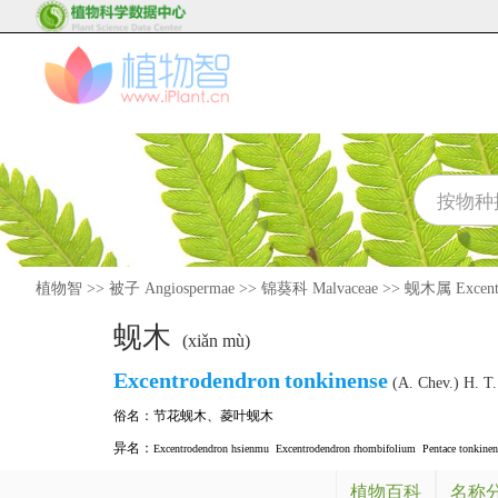
植物智
>>
被子 Angiospermae
>>
锦葵科 Malvaceae
>>
蚬木属 Excentr
蚬木
(xiǎn mù)
Excentrodendron
tonkinense
(A. Chev.) H. T
俗名：
节花蚬木
、
菱叶蚬木
异名：
Excentrodendron hsienmu
Excentrodendron rhombifolium
Pentace tonkinen
植物百科
名称