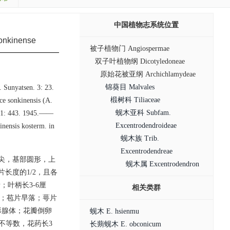
中国植物志系统位置
nkinense
被子植物门 Angiospermae
双子叶植物纲 Dicotyledoneae
原始花被亚纲 Archichlamydeae
锦葵目 Malvales
 Sunyatsen. 3: 23.
椴树科 Tiliaceae
e sonkinensis (A.
蚬木亚科 Subfam.
ne 1: 443. 1945.——
Excentrodendroideae
nensis kosterm. in
蚬木族 Trib.
Excentrodendreae
渐尖，基部圆形，上
蚬木属 Excentrodendron
长度的1/2，且各
；叶柄长3-6厘
相关类群
毛；苞片早落；萼片
形腺体；花瓣倒卵
蚬木 E. hsienmu
蕊不等数，花药长3
长蒴蚬木 E. obconicum